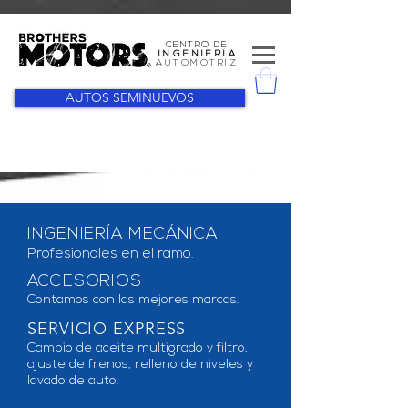
CENTRO DE
I N G E N I E R Í A
AUTOMOTRIZ
AUTOS SEMINUEVOS
INGENIERÍA MECÁNICA
Profesionales en el ramo.
ACCESORIOS
Contamos con las mejores marcas.
SERVICIO EXPRESS
Cambio de aceite multigrado y filtro,
ajuste de frenos, relleno de niveles y
lavado de auto.