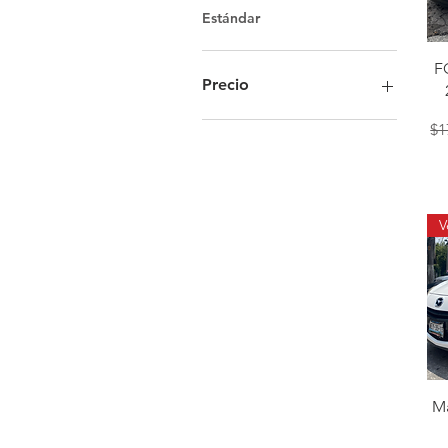
Estándar
F
Precio
$1
16.800 MXN
365.000 MXN
M