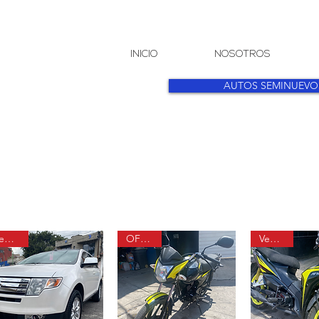
CENTRO DE
INICIO
NOSOTROS
I N G E N I E R Í A
AUTOMOTRIZ
AUTOS SEMINUEVO
Vendido
OFERTA
Vendido