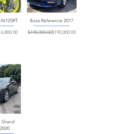
pida
Vista rápida
a At125RT
Ibiza Reference 2017
recio
ecio de oferta
Precio
Precio de oferta
16,800.00
$198,000.00
$190,000.00
pida
 Grand
 2020