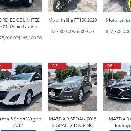
Vista rápida
Vista rápida
Vista rá
ORD EDGE LIMITED
Moto Italika FT150 2020
Moto Italik
2010 Único Dueño
Precio
Precio de oferta
P
Pr
$17,800.00
$16,800.00
$17,800.00
$
Precio
Precio de oferta
75,000.00
$165,000.00
Vendido
OFERTA
OFERTA
Vista rápida
Vista rápida
Vista rá
azda 5 Sport Wagon
MAZDA 3 SEDAN 2018
MAZDA 3 i
2012
S GRAND TOURING
Touring