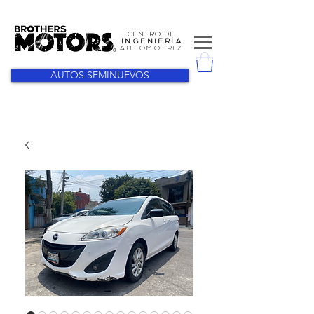
CENTRO DE
I N G E N I E R Í A
AUTOMOTRIZ
AUTOS SEMINUEVOS