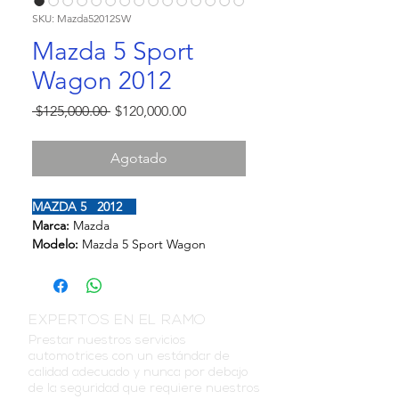
SKU: Mazda52012SW
Mazda 5 Sport
Wagon 2012
Precio
Precio
 $125,000.00 
$120,000.00
de
oferta
Agotado
MAZDA 5   2012  
Marca: 
Mazda
Modelo: 
Mazda 5 Sport Wagon
Color: 
Blanco
Año
: 2012
Tipo:
 SUV
Versión:
  Sport Wagon 5 Puertas
EXPERTOS EN EL RAMO
Motor:
 2.5 157HP
Prestar nuestros servicios
Kilometraje
: 73,700
automotrices con un estándar de
calidad adecuado y nunca por debajo
Transmisión:
 Automática Sport 5 Vel.
de la seguridad que requiere nuestros
Descripción: